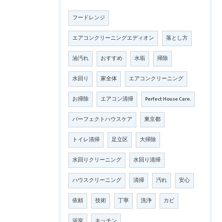
フードレンジ
エアコンクリーニングエディオン
落とし方
油汚れ
おすすめ
水垢
掃除
水回り
家全体
エアコンクリーニング
お掃除
エアコン清掃
Perfect House Care.
パーフェクトハウスケア
東京都
トイレ清掃
足立区
大掃除
水回りクリーニング
水回り清掃
ハウスクリーニング
清掃
汚れ
安心
依頼
技術
丁寧
洗浄
カビ
浴室
キッチン