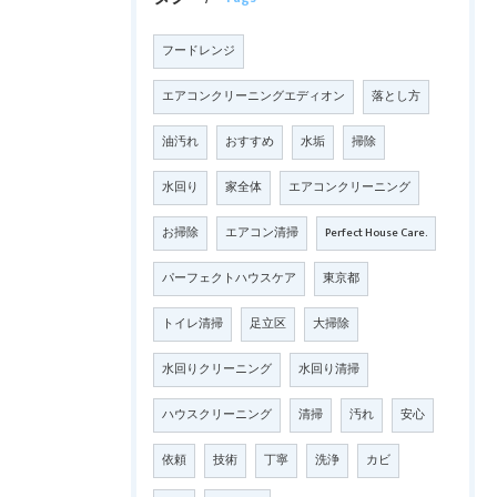
フードレンジ
エアコンクリーニングエディオン
落とし方
油汚れ
おすすめ
水垢
掃除
水回り
家全体
エアコンクリーニング
お掃除
エアコン清掃
Perfect House Care.
パーフェクトハウスケア
東京都
トイレ清掃
足立区
大掃除
水回りクリーニング
水回り清掃
ハウスクリーニング
清掃
汚れ
安心
依頼
技術
丁寧
洗浄
カビ