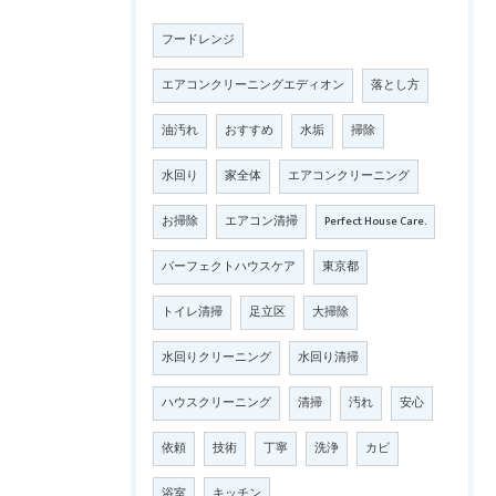
フードレンジ
エアコンクリーニングエディオン
落とし方
油汚れ
おすすめ
水垢
掃除
水回り
家全体
エアコンクリーニング
お掃除
エアコン清掃
Perfect House Care.
パーフェクトハウスケア
東京都
トイレ清掃
足立区
大掃除
水回りクリーニング
水回り清掃
ハウスクリーニング
清掃
汚れ
安心
依頼
技術
丁寧
洗浄
カビ
浴室
キッチン