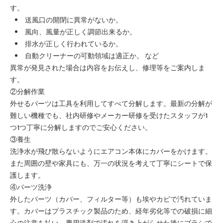
す。
送風口の開閉に異常がないか。
風向、風量が正しく調節出来るか。
排水が正しく行われているか。
自動クリーナーの可動領域は適正か。 など
異常が発見された場合は内容をお伝えし、修理等をご案内しま
す。
②分解作業
外せるパーツは工具を利用してすべて分解します。最新の分解が
難しい機種でも、社内研修やメーカー研修を受けたスタッフが1
つ1つ丁寧に分解しますのでご安心ください。
③養生
洗浄水が飛び散らないようにエアコン本体にカバーをかけます。
また周囲の壁や家具にも、万一の状況を考えて丁寧にシートで保
護します。
④パーツ洗浄
外したパーツ（カバー、フィルター等）も埃やカビで汚れていま
す。カバーはプラスチック製品のため、経年劣化等での破損に細