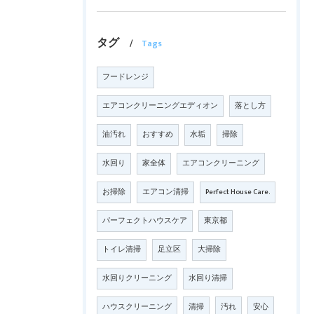
タグ
Tags
フードレンジ
エアコンクリーニングエディオン
落とし方
油汚れ
おすすめ
水垢
掃除
水回り
家全体
エアコンクリーニング
お掃除
エアコン清掃
Perfect House Care.
パーフェクトハウスケア
東京都
トイレ清掃
足立区
大掃除
水回りクリーニング
水回り清掃
ハウスクリーニング
清掃
汚れ
安心