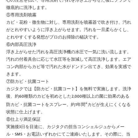
心の注意を払い、専用洗剤で汚れを浮き上がらせた後にブラシで
徹底的に洗浄します。
⑤専用洗剤噴霧
カビ・花粉・微生物に対し、専用洗剤を噴霧器で吹き付け、汚れ
がとれやすいように浮き上がらせます。汚れを一旦柔らかくし、
とれやすくする発想がプロのお掃除の秘訣です。
⑥内部高圧洗浄
浮き上がらせた汚れを高圧洗浄機の水圧で一気に洗い流します。
汚れの付着具合に応じて水圧等を加減して高圧洗浄します。エア
コン内部からカビ等で汚れた水がドンドン出てき、効果を実感で
きます。
⑦防カビ・抗菌コート
カジタクでは【防カビ・抗菌コート】を無料で実施します。洗浄
後、約60種類のカビを初めとした2,000種以上の菌に効果のある
※
防カビ・抗菌コートをスプレー。約1年間
カビが生えにくくなる
状態に仕上げます。
⑧仕上り満足保証
実施後3日を目途に、カジタクの担当コンシェルジュからメー
ル・SMS・お電話いずれかにてご連絡いたします。その際に、当